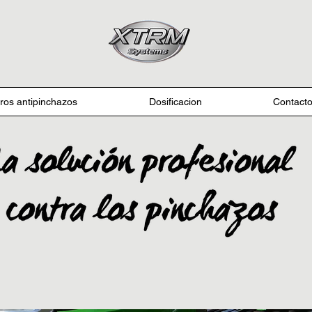
ros antipinchazos
Dosificacion
Contact