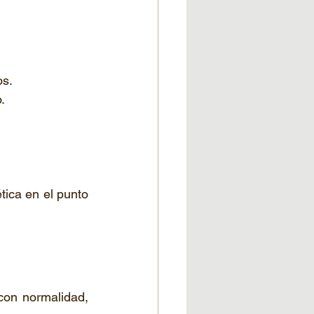
os.
.
ca en el punto 
con normalidad, 