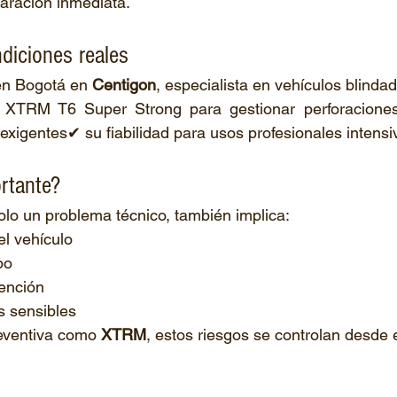
aración inmediata.
diciones reales
 en Bogotá en 
Centigon
, especialista en vehículos blinda
 XTRM T6 Super Strong para gestionar perforaciones
 exigentes✔ su fiabilidad para usos profesionales intensi
rtante?
lo un problema técnico, también implica:
el vehículo
po
vención
s sensibles
eventiva como 
XTRM
, estos riesgos se controlan desde el