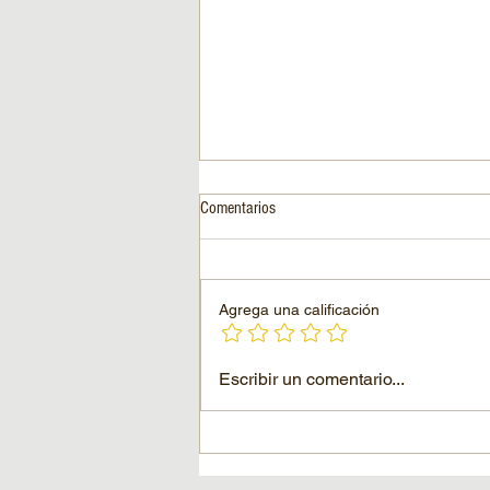
Comentarios
Agrega una calificación
¿Cuál es la vida útil de un producto
Escribir un comentario...
antipinchazos? (Almacenamiento +
eficacia)