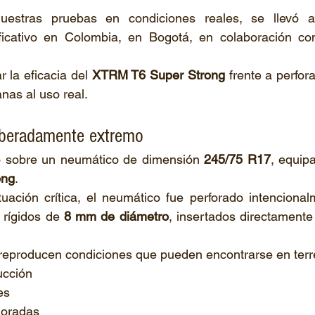
estras pruebas en condiciones reales, se llevó a
r la eficacia del 
XTRM T6 Super Strong
 frente a perfor
nas al uso real.
iberadamente extremo
ó sobre un neumático de dimensión 
245/75 R17
, equip
ong
.
uación crítica, el neumático fue perforado intencionalm
rígidos de 
8 mm de diámetro
, insertados directamente
 reproducen condiciones que pueden encontrarse en terr
ucción
es
ioradas