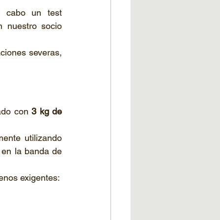
 cabo un test 
especialmente significativo en Colombia, en Bogotá, en colaboración con nuestro socio 
aciones severas, 
ado con 
3 kg de 
ente utilizando 
 en la banda de 
enos exigentes: