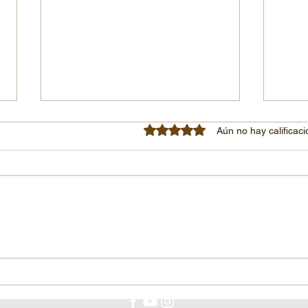
Obtuvo 0 de 5 estrellas.
Aún no hay calificac
Protección de llantas: una
🌱 Pr
comparación entre los selladores
seguri
antipinchazos para bicicletas, OKO y
XTRM SYSTEMS*.