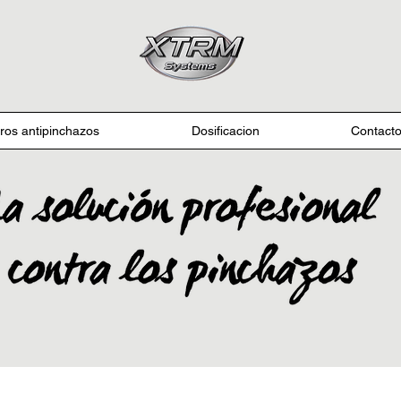
ros antipinchazos
Dosificacion
Contact