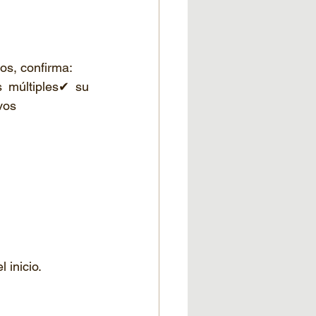
dos, confirma:
 múltiples✔ su 
vos
 inicio.