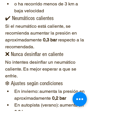
o ha recorrido menos de 3 km a 
baja velocidad
✔️ Neumáticos calientes
Si el neumático está caliente, se 
recomienda aumentar la presión en 
aproximadamente 
0,3 bar
 respecto a la 
recomendada.
❌ Nunca desinflar en caliente
No intentes desinflar un neumático 
caliente. Es mejor esperar a que se 
enfríe.
❄️ Ajustes según condiciones
En invierno: aumenta la presión en 
aproximadamente 
0,2 bar
En autopista (verano): aumenta en 
0,3 bar
🚐 Si llevas remolque o caravana
Los neumáticos de caravanas suelen 