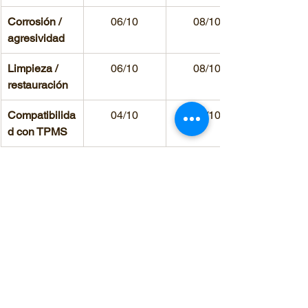
Corrosión / 
06/10
08/10
agresividad
Limpieza / 
06/10
08/10
restauración
Compatibilida
04/10
06/10
d con TPMS
Usos severos
4.5/10
09/10
Sellado de 
6.5/10
08/10
perforaciones
 grandes
Posicionamie
06/10
8.5/10
nto técnico 
global